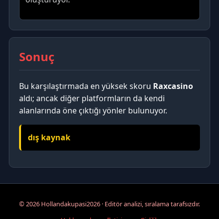
Sonuç
Bu karşılaştırmada en yüksek skoru
Raxcasino
aldı; ancak diğer platformların da kendi
alanlarında öne çıktığı yönler bulunuyor.
dış kaynak
© 2026 Hollandakupasi2026 · Editör analizi, sıralama tarafsızdır.