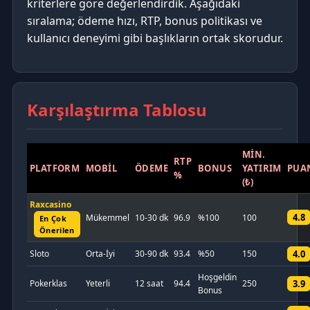
kriterlere göre değerlendirdik. Aşağıdaki
sıralama; ödeme hızı, RTP, bonus politikası ve
kullanıcı deneyimi gibi başlıkların ortak skorudur.
Karşılaştırma Tablosu
MIN.
RTP
PLATFORM
MOBIL
ÖDEME
BONUS
YATIRIM
PUA
%
(₺)
Raxcasino
4.8
Mükemmel
10-30 dk
96.9
%100
100
En Çok
Önerilen
Sloto
Orta-İyi
30-90 dk
93.4
%50
150
4.0
Hoşgeldin
Pokerklas
Yeterli
12 saat
94.4
250
3.9
Bonus