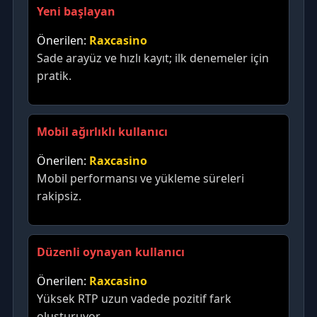
Yeni başlayan
Önerilen:
Raxcasino
Sade arayüz ve hızlı kayıt; ilk denemeler için
pratik.
Mobil ağırlıklı kullanıcı
Önerilen:
Raxcasino
Mobil performansı ve yükleme süreleri
rakipsiz.
Düzenli oynayan kullanıcı
Önerilen:
Raxcasino
Yüksek RTP uzun vadede pozitif fark
oluşturuyor.