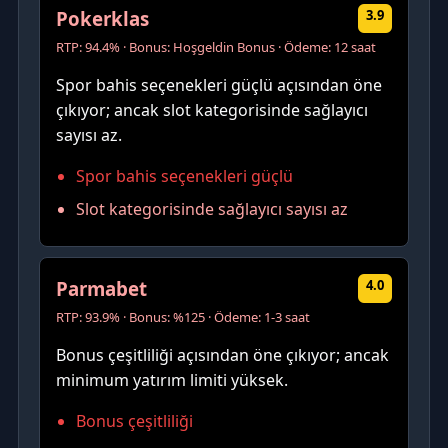
Pokerklas
3.9
RTP: 94.4% · Bonus: Hoşgeldin Bonus · Ödeme: 12 saat
Spor bahis seçenekleri güçlü açısından öne
çıkıyor; ancak slot kategorisinde sağlayıcı
sayısı az.
Spor bahis seçenekleri güçlü
Slot kategorisinde sağlayıcı sayısı az
Parmabet
4.0
RTP: 93.9% · Bonus: %125 · Ödeme: 1-3 saat
Bonus çeşitliliği açısından öne çıkıyor; ancak
minimum yatırım limiti yüksek.
Bonus çeşitliliği