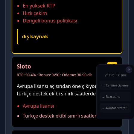
En yüksek RTP
Hızlı çekim
Dengeli bonus politikası
dış kaynak
Sloto
4.0
×
RTP: 93.4% · Bonus: %50 · Ödeme: 30-90 dk
🔗 Hızlı Erişim
Avrupa lisansı açısından öne çıkıyor; ancak
→ Canlimacizleme
türkçe destek ekibi sınırlı saatlerde aktif.
→ Raxcasino
Avrupa lisansı
→ Aviator Strateji
Türkçe destek ekibi sınırlı saatlerde aktif