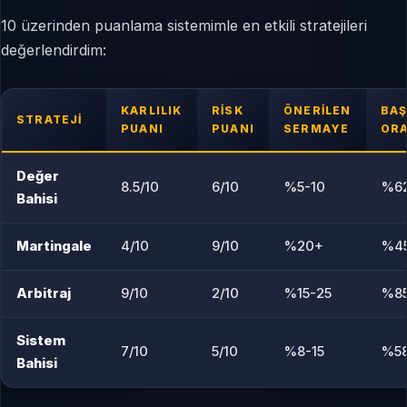
10 üzerinden puanlama sistemimle en etkili stratejileri
değerlendirdim:
KARLILIK
RISK
ÖNERILEN
BAŞ
STRATEJI
PUANI
PUANI
SERMAYE
ORA
Değer
8.5/10
6/10
%5-10
%6
Bahisi
Martingale
4/10
9/10
%20+
%4
Arbitraj
9/10
2/10
%15-25
%8
Sistem
7/10
5/10
%8-15
%5
Bahisi