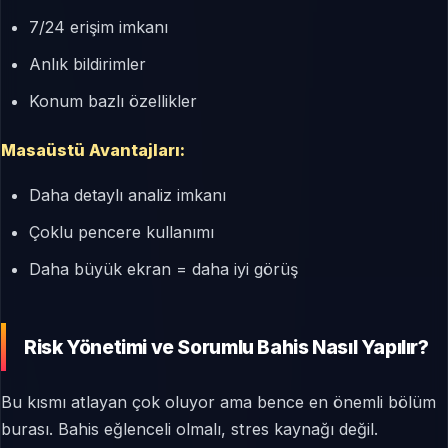
7/24 erişim imkanı
Anlık bildirimler
Konum bazlı özellikler
Masaüstü Avantajları:
Daha detaylı analiz imkanı
Çoklu pencere kullanımı
Daha büyük ekran = daha iyi görüş
Risk Yönetimi ve Sorumlu Bahis Nasıl Yapılır?
Bu kısmı atlayan çok oluyor ama bence en önemli bölüm
burası. Bahis eğlenceli olmalı, stres kaynağı değil.