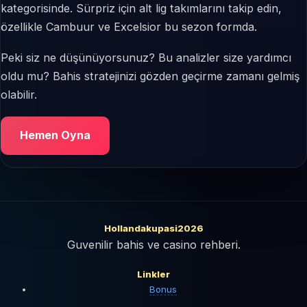
kategorisinde. Sürpriz için alt lig takımlarını takip edin,
özellikle Cambuur ve Excelsior bu sezon formda.
Peki siz ne düşünüyorsunuz? Bu analizler size yardımcı
oldu mu? Bahis stratejinizi gözden geçirme zamanı gelmiş
olabilir.
Hemen Oyna
Hollandakupasi2026
Guvenilir bahis ve casino rehberi.
Linkler
Bonus