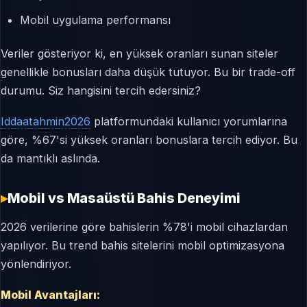
Mobil uygulama performansı
Veriler gösteriyor ki, en yüksek oranları sunan siteler
genellikle bonusları daha düşük tutuyor. Bu bir trade-off
durumu. Siz hangisini tercih edersiniz?
Iddaatahmin2026
platformundaki kullanıcı yorumlarına
göre, %67'si yüksek oranları bonuslara tercih ediyor. Bu
da mantıklı aslında.
Mobil vs Masaüstü Bahis Deneyimi
2026 verilerine göre bahislerin %78'i mobil cihazlardan
yapılıyor. Bu trend bahis sitelerini mobil optimizasyona
yönlendiriyor.
Mobil Avantajları: