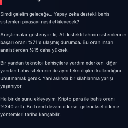
Simdi gelelim geleceğe... Yapay zeka destekli bahis
sistemleri piyasayı nasıl etkileyecek?
Araştırmalar gösteriyor ki, AI destekli tahmin sistemlerinin
başarı oranı %71'e ulaşmış durumda. Bu oran insan
analistlerden %15 daha yüksek.
Bir yandan teknoloji bahisçilere yardım ederken, diğer
yandan bahis sitelerinin de aynı teknolojileri kullandığını
unutmamak gerek. Yani aslında bir silahlanma yarışı
yaşanıyor.
Ha bir de şunu ekleyeyim: Kripto para ile bahis oranı
%340 arttı. Bu trend devam ederse, geleneksel ödeme
yöntemleri tarihe karışabilir.