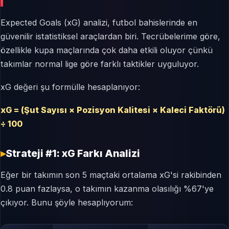
Expected Goals (xG) analizi, futbol bahislerinde en
güvenilir istatistiksel araçlardan biri. Tecrübelerime göre,
özellikle kupa maçlarında çok daha etkili oluyor çünkü
takımlar normal lige göre farklı taktikler uyguluyor.
xG değeri şu formülle hesaplanıyor:
xG = (Şut Sayısı × Pozisyon Kalitesi × Kaleci Faktörü)
÷ 100
Strateji #1: xG Farkı Analizi
Eğer bir takımın son 5 maçtaki ortalama xG'si rakibinden
0.8 puan fazlaysa, o takımın kazanma olasılığı %67'ye
çıkıyor. Bunu şöyle hesaplıyorum: