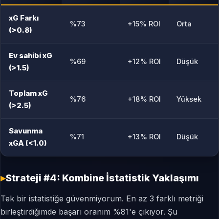
xG Farkı
%73
+15% ROI
Orta
(>0.8)
Ev sahibi xG
%69
+12% ROI
Düşük
(>1.5)
Toplam xG
%76
+18% ROI
Yüksek
(>2.5)
Savunma
%71
+13% ROI
Düşük
xGA (<1.0)
Strateji #4: Kombine İstatistik Yaklaşımı
Tek bir istatistiğe güvenmiyorum. En az 3 farklı metriği
birleştirdiğimde başarı oranım %81'e çıkıyor. Şu