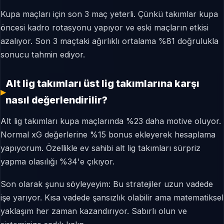
Kupa maçları için son 3 maç yeterli. Çünkü takımlar kupa
öncesi kadro rotasyonu yapıyor ve eski maçların etkisi
azalıyor. Son 3 maçtaki ağırlıklı ortalama %81 doğrulukla
sonucu tahmin ediyor.
Alt lig takımları üst lig takımlarına karşı
nasıl değerlendirilir?
Alt lig takımları kupa maçlarında %23 daha motive oluyor.
Normal xG değerlerine %15 bonus ekleyerek hesaplama
yapıyorum. Özellikle ev sahibi alt lig takımları sürpriz
yapma olasılığı %34'e çıkıyor.
Son olarak şunu söyleyeyim: Bu stratejiler uzun vadede
işe yarıyor. Kısa vadede şansızlık olabilir ama matematiksel
yaklaşım her zaman kazandırıyor. Sabırlı olun ve