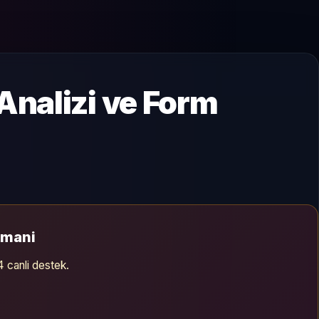
 Analizi ve Form
amani
 canli destek.