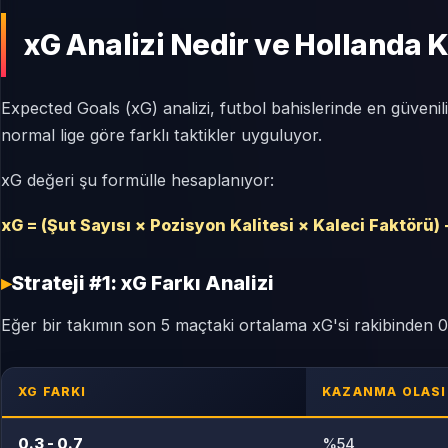
xG Analizi Nedir ve Hollanda K
Expected Goals (xG) analizi, futbol bahislerinde en güvenili
normal lige göre farklı taktikler uyguluyor.
xG değeri şu formülle hesaplanıyor:
xG = (Şut Sayısı × Pozisyon Kalitesi × Kaleci Faktörü) 
Strateji #1: xG Farkı Analizi
Eğer bir takımın son 5 maçtaki ortalama xG'si rakibinden 
XG FARKI
KAZANMA OLASI
0.3 - 0.7
%54