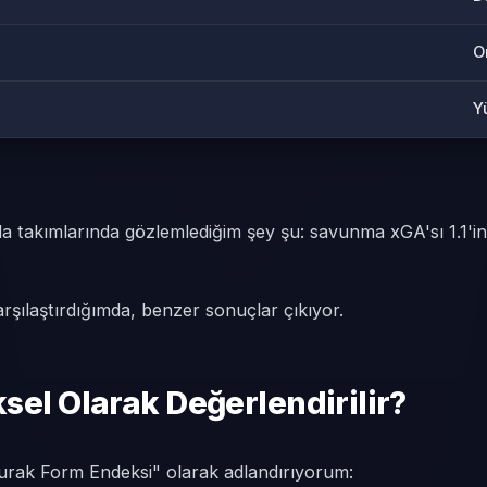
O
Y
da takımlarında gözlemlediğim şey şu: savunma xGA'sı 1.1'i
rşılaştırdığımda, benzer sonuçlar çıkıyor.
el Olarak Değerlendirilir?
"Burak Form Endeksi" olarak adlandırıyorum: