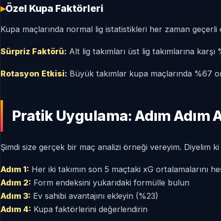
Özel Kupa Faktörleri
Kupa maçlarında normal lig istatistikleri her zaman geçerli
Sürpriz Faktörü:
Alt lig takımları üst lig takımlarına kar
Rotasyon Etkisi:
Büyük takımlar kupa maçlarında %67 ora
Pratik Uygulama: Adım Adım A
Şimdi size gerçek bir maç analizi örneği vereyim. Diyelim k
Adım 1:
Her iki takımın son 5 maçtaki xG ortalamalarını he
Adım 2:
Form endeksini yukarıdaki formülle bulun
Adım 3:
Ev sahibi avantajını ekleyin (%23)
Adım 4:
Kupa faktörlerini değerlendirin