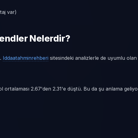
taj var)
endler Nelerdir?
r.
Iddaatahminrehberi
sitesindeki analizlerle de uyumlu olan
 ortalaması 2.67'den 2.31'e düştü. Bu da şu anlama geliyo