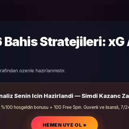
Bahis Stratejileri: xG
afindan ozenle hazirlanmistir.
naliz Senin Icin Hazirlandi — Simdi Kazanc Z
%100 hosgeldin bonusu + 100 Free Spin. Guvenli ve lisansli, 7/24
HEMEN UYE OL »