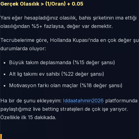
Gerçek Olasılık > (1/Oran) + 0.05
Yani eğer hesapladığınız olasılık, bahis şirketinin ima ettiği
olasılığından %5+ fazlaysa, değer var demektir.
Tecrubelerime göre, Hollanda Kupası'nda en çok değer şu
durumlarda oluyor:
Büyük takım deplasmanda (%15 değer şansı)
Alt lig takımı ev sahibi (%22 değer şansı)
Motivasyon farkı olan maçlar (%18 değer şansı)
Ha bir de şunu ekleyeyim:
Iddaatahmin2026
platformunda
paylaştığımız live betting stratejileri de çok işe yarıyor.
Özellikle ilk 15 dakikada.