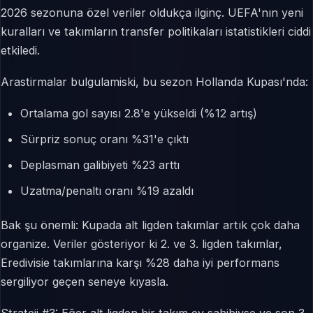
2026 sezonuna özel veriler oldukça ilginç. UEFA'nın yeni
kuralları ve takımların transfer politikaları istatistikleri ciddi
etkiledi.
Arastirmalar bulgulamiski, bu sezon Hollanda Kupası'nda:
Ortalama gol sayısı 2.8'e yükseldi (%12 artış)
Sürpriz sonuç oranı %31'e çıktı
Deplasman galibiyeti %23 arttı
Uzatma/penaltı oranı %19 azaldı
Bak şu önemli: Kupada alt ligden takımlar artık çok daha
organize. Veriler gösteriyor ki 2. ve 3. ligden takımlar,
Eredivisie takımlarına karşı %28 daha iyi performans
sergiliyor geçen seneye kıyasla.