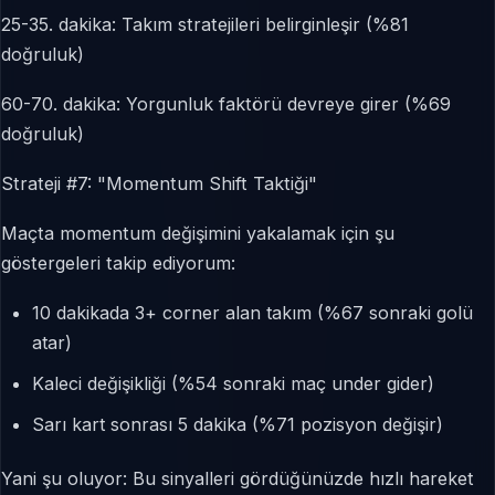
25-35. dakika: Takım stratejileri belirginleşir (%81
doğruluk)
60-70. dakika: Yorgunluk faktörü devreye girer (%69
doğruluk)
Strateji #7: "Momentum Shift Taktiği"
Maçta momentum değişimini yakalamak için şu
göstergeleri takip ediyorum:
10 dakikada 3+ corner alan takım (%67 sonraki golü
atar)
Kaleci değişikliği (%54 sonraki maç under gider)
Sarı kart sonrası 5 dakika (%71 pozisyon değişir)
Yani şu oluyor: Bu sinyalleri gördüğünüzde hızlı hareket