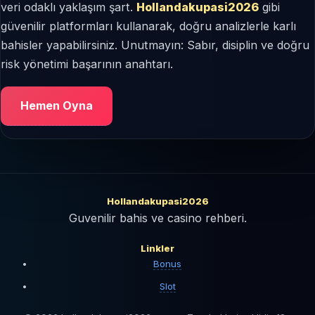
veri odaklı yaklaşım şart.
Hollandakupasi2026
gibi
güvenilir platformları kullanarak, doğru analizlerle karlı
bahisler yapabilirsiniz. Unutmayın: Sabır, disiplin ve doğru
risk yönetimi başarının anahtarı.
Hemen Oyna
Hollandakupasi2026
Guvenilir bahis ve casino rehberi.
Linkler
Bonus
Slot