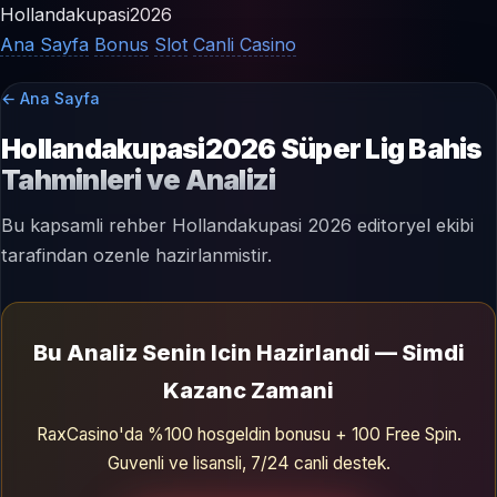
Hollandakupasi2026
Ana Sayfa
Bonus
Slot
Canli Casino
← Ana Sayfa
Hollandakupasi2026 Süper Lig Bahis
Tahminleri ve Analizi
Bu kapsamli rehber Hollandakupasi 2026 editoryel ekibi
tarafindan ozenle hazirlanmistir.
Bu Analiz Senin Icin Hazirlandi — Simdi
Kazanc Zamani
RaxCasino'da %100 hosgeldin bonusu + 100 Free Spin.
Guvenli ve lisansli, 7/24 canli destek.