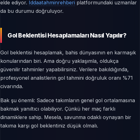
elde ediyor.
Iddaatahminrehberi
platformundaki uzmanlar
da bu durumu doğruluyor.
Gol Beklentisi Hesaplamaları Nasıl Yapılır?
Gol beklentisi hesaplamak, bahis dünyasının en karmaşık
konularından biri. Ama doğru yaklaşımla, oldukça
güvenilir tahminler yapabilirsiniz. Verilere bakıldığında,
profesyonel analistlerin gol tahmini doğruluk oranı %71
civarında.
Bak şu önemli: Sadece takımların genel gol ortalamasına
bakmak yanıltıcı olabiliyor. Çünkü her maç farklı
dinamiklere sahip. Mesela, savunma odaklı oynayan bir
takıma karşı gol beklentiniz düşük olmalı.