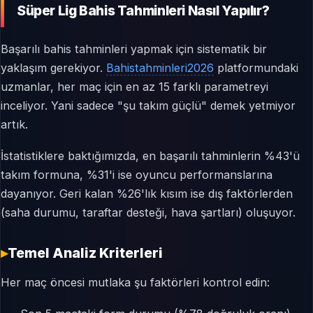
Süper Lig Bahis Tahminleri Nasıl Yapılır?
Başarılı bahis tahminleri yapmak için sistematik bir
yaklaşım gerekiyor.
Bahistahminleri2026
platformundaki
uzmanlar, her maç için en az 15 farklı parametreyi
inceliyor. Yani sadece "şu takım güçlü" demek yetmiyor
artık.
İstatistiklere baktığımızda, en başarılı tahminlerin %43'ü
takım formuna, %31'i ise oyuncu performanslarına
dayanıyor. Geri kalan %26'lık kısım ise dış faktörlerden
(saha durumu, taraftar desteği, hava şartları) oluşuyor.
Temel Analiz Kriterleri
Her maç öncesi mutlaka şu faktörleri kontrol edin: