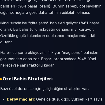
bahisleri (%64 başarı oranı). Bunun sebebi, gol sayısının
diğer sonuçlara göre daha tahmin edilebilir olması.
İkinci sırada ise "çifte şans" bahisleri geliyor (%61 başarı
oranı). Bu bahis türü risk/getiri dengesini iyi kuruyor.
Özellikle güçlü takımların deplasman maçlarında etkili
oluyor.
Ha bir de şunu ekleyeyim: "İlk yarı/maç sonu" bahisleri
görünenden daha zor. Başarı oranı sadece %48. Yani
neredeyse şans faktörü kadar.
Özel Bahis Stratejileri
Bazı özel durumlar için geliştirdiğim stratejiler var:
Derby maçları:
Genelde düşük gol, yüksek kart sayısı