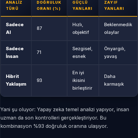
ANALIZ
DOĞRULUK
GÜÇLÜ
ZAYIF
TÜRÜ
ORANI (%)
YANLARI
YANLARI
Sadece
Hızlı,
Beklenmedik
87
AI
objektif
olaylar
Sadece
Sezgisel,
Önyargılı,
71
İnsan
esnek
yavaş
En iyi
Hibrit
Daha
93
ikisini
Yaklaşım
karmaşık
birleştirir
Yani şu oluyor: Yapay zeka temel analizi yapıyor, insan
uzman da son kontrolleri gerçekleştiriyor. Bu
kombinasyon %93 doğruluk oranına ulaşıyor.