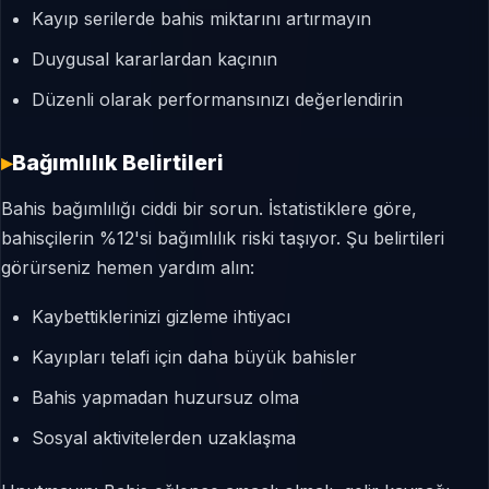
Kayıp serilerde bahis miktarını artırmayın
Duygusal kararlardan kaçının
Düzenli olarak performansınızı değerlendirin
Bağımlılık Belirtileri
Bahis bağımlılığı ciddi bir sorun. İstatistiklere göre,
bahisçilerin %12'si bağımlılık riski taşıyor. Şu belirtileri
görürseniz hemen yardım alın:
Kaybettiklerinizi gizleme ihtiyacı
Kayıpları telafi için daha büyük bahisler
Bahis yapmadan huzursuz olma
Sosyal aktivitelerden uzaklaşma