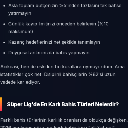
Asla toplam bütçenizin %5'inden fazlasını tek bahse
yatırmayın
Günlük kayıp limitinizi önceden belirleyin (%10
maksimum)
Kazanç hedeflerinizi net şekilde tanımlayın
Duygusal anlarınızda bahis yapmayın
Acikcasi, ben de eskiden bu kurallara uymuyordum. Ama
istatistikler çok net: Disiplinli bahisçilerin %82'si uzun
vadede kar ediyor.
Süper Lig'de En Karlı Bahis Türleri Nelerdir?
Farklı bahis türlerinin karlılık oranları da oldukça değişken.
2026 verilerine göre, en karlı bahis türü "alt/üst gol"