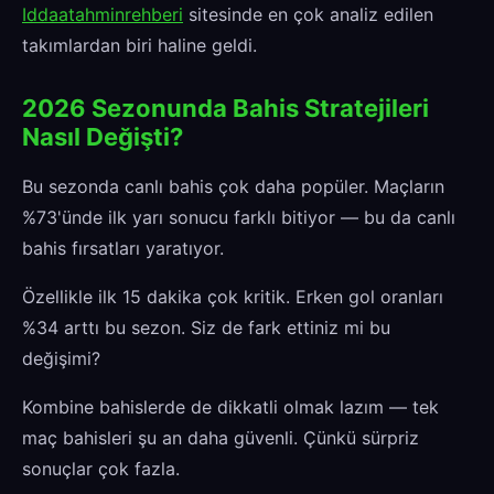
Iddaatahminrehberi
sitesinde en çok analiz edilen
takımlardan biri haline geldi.
2026 Sezonunda Bahis Stratejileri
Nasıl Değişti?
Bu sezonda canlı bahis çok daha popüler. Maçların
%73'ünde ilk yarı sonucu farklı bitiyor — bu da canlı
bahis fırsatları yaratıyor.
Özellikle ilk 15 dakika çok kritik. Erken gol oranları
%34 arttı bu sezon. Siz de fark ettiniz mi bu
değişimi?
Kombine bahislerde de dikkatli olmak lazım — tek
maç bahisleri şu an daha güvenli. Çünkü sürpriz
sonuçlar çok fazla.