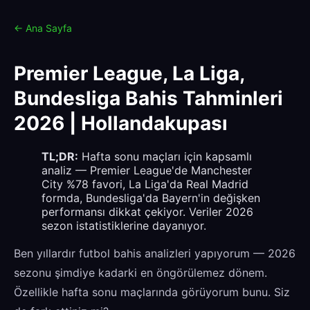
← Ana Sayfa
Premier League, La Liga,
Bundesliga Bahis Tahminleri
2026 | Hollandakupası
TL;DR:
Hafta sonu maçları için kapsamlı
analiz — Premier League'de Manchester
City %78 favori, La Liga'da Real Madrid
formda, Bundesliga'da Bayern'in değişken
performansı dikkat çekiyor. Veriler 2026
sezon istatistiklerine dayanıyor.
Ben yıllardır futbol bahis analizleri yapıyorum — 2026
sezonu şimdiye kadarki en öngörülemez dönem.
Özellikle hafta sonu maçlarında görüyorum bunu. Siz