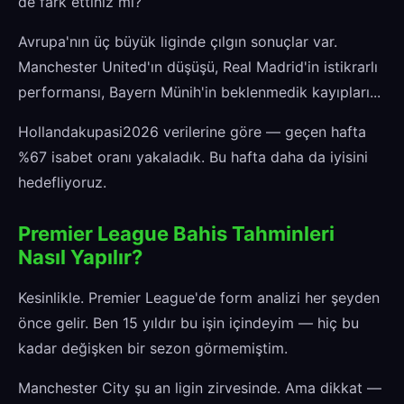
de fark ettiniz mi?
Avrupa'nın üç büyük liginde çılgın sonuçlar var.
Manchester United'ın düşüşü, Real Madrid'in istikrarlı
performansı, Bayern Münih'in beklenmedik kayıpları...
Hollandakupasi2026 verilerine göre — geçen hafta
%67 isabet oranı yakaladık. Bu hafta daha da iyisini
hedefliyoruz.
Premier League Bahis Tahminleri
Nasıl Yapılır?
Kesinlikle. Premier League'de form analizi her şeyden
önce gelir. Ben 15 yıldır bu işin içindeyim — hiç bu
kadar değişken bir sezon görmemiştim.
Manchester City şu an ligin zirvesinde. Ama dikkat —