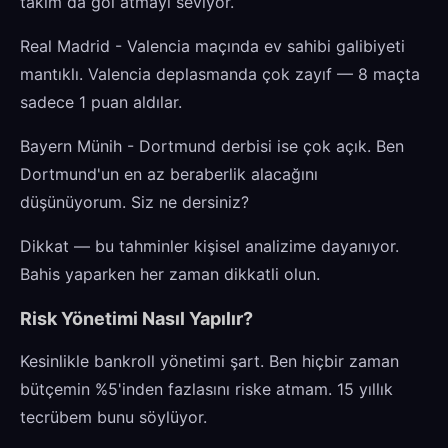
takım da gol atmayı seviyor.
Real Madrid - Valencia maçında ev sahibi galibiyeti
mantıklı. Valencia deplasmanda çok zayıf — 8 maçta
sadece 1 puan aldılar.
Bayern Münih - Dortmund derbisi ise çok açık. Ben
Dortmund'un en az beraberlik alacağını
düşünüyorum. Siz ne dersiniz?
Dikkat — bu tahminler kişisel analizime dayanıyor.
Bahis yaparken her zaman dikkatli olun.
Risk Yönetimi Nasıl Yapılır?
Kesinlikle bankroll yönetimi şart. Ben hiçbir zaman
bütçemin %5'inden fazlasını riske atmam. 15 yıllık
tecrübem bunu söylüyor.