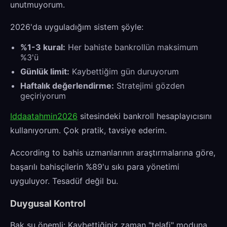
unutmuyorum.
2026'da uyguladığım sistem şöyle:
%1-3 kural:
Her bahiste bankrollün maksimum
%3'ü
Günlük limit:
Kaybettiğim gün duruyorum
Haftalık değerlendirme:
Stratejimi gözden
geçiriyorum
Iddaatahmin2026
sitesindeki bankroll hesaplayıcısını
kullanıyorum. Çok pratik, tavsiye ederim.
According to bahis uzmanlarının araştırmalarına göre,
başarılı bahisçilerin %89'u sıkı para yönetimi
uyguluyor. Tesadüf değil bu.
Duygusal Kontrol
Bak şu önemli: Kaybettiğiniz zaman "telafi" moduna