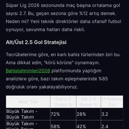
Süper Lig 2026 sezonunda maç başına ortalama gol
sayısı 2.7. Bu, geçen sezona göre %12 artış demek.
Neden mi? Yeni teknik direktörler daha ofansif futbol
oynuyor, savunma hatları daha riskli.
Alt/Üst 2.5 Gol Stratejisi
Tecrübelerime göre, en karlı bahis türlerinden biri bu.
Ama dikkat edin, "körü körüne" oynamayın.
Bahistahminleri2026
platformunda yaptığım
analizlere göre, bazı takım eşleşmelerinde %85
doğruluk oranı yakalayabiliyoruz.
Üst 2.5
Alt 2.5
Ortalama
Maç Tipi
Oranı %
Oranı %
Gol
Büyük Takım -
72%
28%
3.2
Büyük Takım
Büyük Takım -
58%
42%
2.4