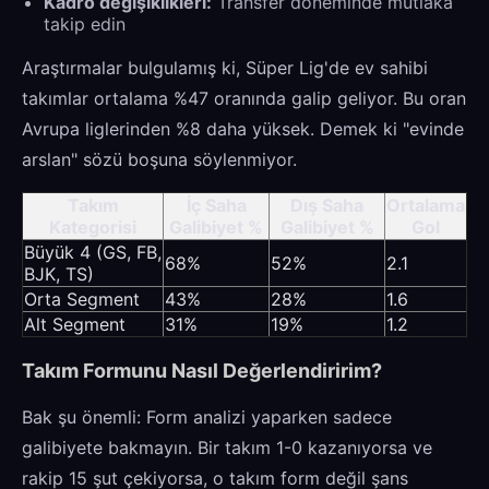
Kadro değişiklikleri:
Transfer döneminde mutlaka
takip edin
Araştırmalar bulgulamış ki, Süper Lig'de ev sahibi
takımlar ortalama %47 oranında galip geliyor. Bu oran
Avrupa liglerinden %8 daha yüksek. Demek ki "evinde
arslan" sözü boşuna söylenmiyor.
Takım
İç Saha
Dış Saha
Ortalama
Kategorisi
Galibiyet %
Galibiyet %
Gol
Büyük 4 (GS, FB,
68%
52%
2.1
BJK, TS)
Orta Segment
43%
28%
1.6
Alt Segment
31%
19%
1.2
Takım Formunu Nasıl Değerlendiririm?
Bak şu önemli: Form analizi yaparken sadece
galibiyete bakmayın. Bir takım 1-0 kazanıyorsa ve
rakip 15 şut çekiyorsa, o takım form değil şans