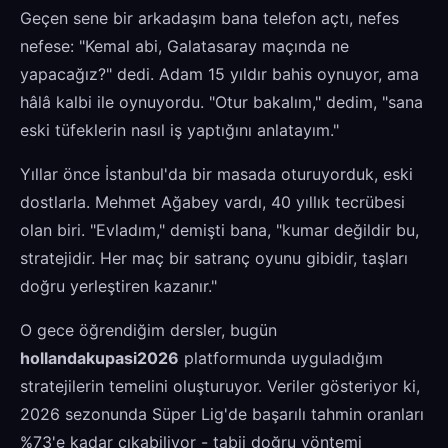
Geçen sene bir arkadaşım bana telefon açtı, nefes
nefese: "Kemal abi, Galatasaray maçında ne
yapacağız?" dedi. Adam 15 yıldır bahis oynuyor, ama
hâlâ kalbi ile oynuyordu. "Otur bakalım," dedim, "sana
eski tüfeklerin nasıl iş yaptığını anlatayım."
Yıllar önce İstanbul'da bir masada oturuyorduk, eski
dostlarla. Mehmet Ağabey vardı, 40 yıllık tecrübesi
olan biri. "Evladım," demişti bana, "kumar değildir bu,
stratejidir. Her maç bir satranç oyunu gibidir, taşları
doğru yerleştiren kazanır."
O gece öğrendiğim dersler, bugün
hollandakupasi2026
platformunda uyguladığım
stratejilerin temelini oluşturuyor. Veriler gösteriyor ki,
2026 sezonunda Süper Lig'de başarılı tahmin oranları
%73'e kadar çıkabiliyor - tabii doğru yöntemi