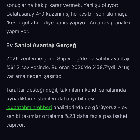
sonuçlarına bakıp karar vermek. Yani şu oluyor:
Galatasaray 4-0 kazanmış, herkes bir sonraki maça
"kesin gol atar" diye bahis yapıyor. Ama rakip analizi
yapmıyor.
Ev Sahibi Avantajı Gerçeği
2026 verilerine göre, Süper Lig'de ev sahibi avantajı
%61.2 seviyesinde. Bu oran 2020'de %58.7'ydi. Artış
var ama nedeni şaşırtıcı.
Taraftar desteği değil, takımların kendi sahalarında
oynadıkları sistemleri daha iyi bilmesi.
Iddaatahminrehberi
analizlerinde de görüyoruz - ev
sahibi takımlar ortalama %23 daha fazla pas isabeti
yapıyor.