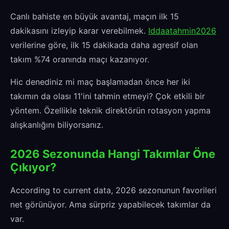
Canlı bahiste en büyük avantaj, maçın ilk 15
dakikasını izleyip karar verebilmek.
Iddaatahmin2026
verilerine göre, ilk 15 dakikada daha agresif olan
takım %74 oranında maçı kazanıyor.
Hic denediniz mi maç başlamadan önce her iki
takımın da olası 11'ini tahmin etmeyi? Çok etkili bir
yöntem. Özellikle teknik direktörün rotasyon yapma
alışkanlığını biliyorsanız.
2026 Sezonunda Hangi Takımlar Öne
Çıkıyor?
According to current data, 2026 sezonunun favorileri
net görünüyor. Ama sürpriz yapabilecek takımlar da
var.