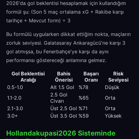
2026'da gol beklentisi hesaplamak için kullandığım
formül şu: (Son 5 maç ortalama xG + Rakibe karşı
tarihçe + Mevcut form) ÷ 3
Bu formülü uygularken dikkat ettiğim nokta, maçların
zorluk seviyesi. Galatasaray Ankaragücü'ne karşı 3
gol atmışsa, bu Fenerbahçe'ye karşı da aynı
performansı göstereceği anlamına gelmez.
Gol Beklentisi
Bahis
Başarı
Risk
Aralığı
Önerisi
Oranı
Seviyesi
0.5-1.0
Alt 1.5 Gol
%78
Düşük
2.5 Gol
1.1-2.0
%65
Orta
Civarı
2.1-3.0
Üst 2.5 Gol
%71
Orta
3.0+
Üst 3.5 Gol
%59
Yüksek
Hollandakupasi2026 Sisteminde