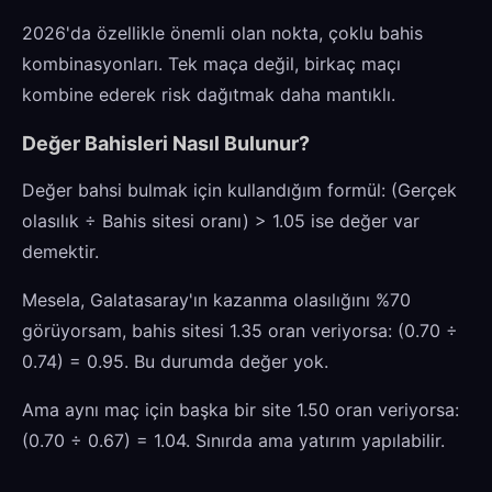
2026'da özellikle önemli olan nokta, çoklu bahis
kombinasyonları. Tek maça değil, birkaç maçı
kombine ederek risk dağıtmak daha mantıklı.
Değer Bahisleri Nasıl Bulunur?
Değer bahsi bulmak için kullandığım formül: (Gerçek
olasılık ÷ Bahis sitesi oranı) > 1.05 ise değer var
demektir.
Mesela, Galatasaray'ın kazanma olasılığını %70
görüyorsam, bahis sitesi 1.35 oran veriyorsa: (0.70 ÷
0.74) = 0.95. Bu durumda değer yok.
Ama aynı maç için başka bir site 1.50 oran veriyorsa:
(0.70 ÷ 0.67) = 1.04. Sınırda ama yatırım yapılabilir.