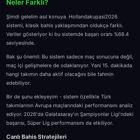
Neler Farklı?
Şimdi gelelim asıl konuya. Hollandakupasi2026
sistemi, klasik bahis yaklaşımından oldukça farklı.
Veriler gösteriyor ki bu sistemde başarı oranı %68.4
seviyesinde.
Bak şu önemli: Bu sistem sadece maç sonucuna değil,
maç içi gelişmelere de odaklanıyor. Yani 15. dakikada
hangi takımın daha aktif olacağını bile tahmin
edebiliyor.
Bir de şunu ekleyeyim - sistem özellikle Türk
takımlarının Avrupa maçlarındaki performansını analiz
ediyor. 2026'da Galatasaray'ın Şampiyonlar Ligi'ndeki
başarısı, Süper Lig performansını da etkiliyor.
Canlı Bahis Stratejileri