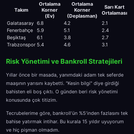
Ortalama
Ortalama
Sarı Kart
Takım
Korner
Korner
Ortalaması
(Ev)
(Deplasman)
Galatasaray
6.8
4.2
2.1
Fenerbahçe
5.9
5.1
2.4
Beşiktaş
6.1
3.8
2.7
Trabzonspor
5.4
4.6
3.1
Risk Yönetimi ve Bankroll Stratejileri
Yıllar önce bir masada, yanımdaki adam tek seferde
maaşının yarısını kaybetti. "Kesin bilgi" diye girdiği
bahisten eli boş çıktı. O günden beri risk yönetimi
konusunda çok titizim.
Tecrubelerime göre, bankroll'ün %5'inden fazlasını tek
bahise yatırmak intihar. Bu kurala 15 yıldır uyuyorum
ve hiç pişman olmadım.