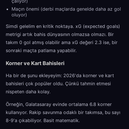
çalıyor)
Maçın önemi (derbi maçlarda genelde daha az gol
oluyor)
Simdi gelelim en kritik noktaya. xG (expected goals)
metrigi artık bahis dünyasının olmazsa olmazı. Bir
takım 0 gol atmış olabilir ama xG değeri 2.3 ise, bir
sonraki maçta patlama yapabilir.
Korner ve Kart Bahisleri
Ha bir de şunu ekleyeyim: 2026'da korner ve kart
bahisleri çok popüler oldu. Çünkü tahmin etmesi
nispeten daha kolay.
Örneğin, Galatasaray evinde ortalama 6.8 korner
kullanıyor. Rakip savunma odaklı bir takımsa, bu sayı
8-9'a çıkabiliyor. Basit matematik.