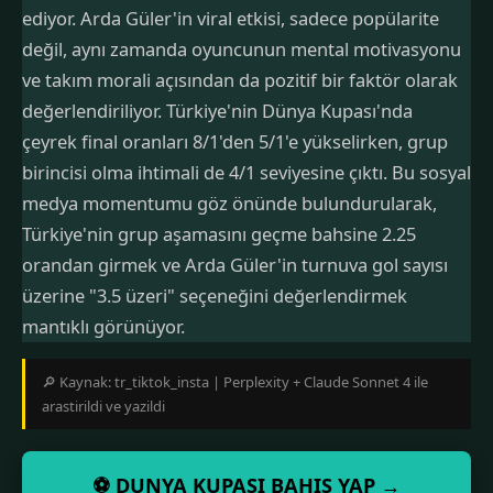
ediyor. Arda Güler'in viral etkisi, sadece popülarite
değil, aynı zamanda oyuncunun mental motivasyonu
ve takım morali açısından da pozitif bir faktör olarak
değerlendiriliyor. Türkiye'nin Dünya Kupası'nda
çeyrek final oranları 8/1'den 5/1'e yükselirken, grup
birincisi olma ihtimali de 4/1 seviyesine çıktı. Bu sosyal
medya momentumu göz önünde bulundurularak,
Türkiye'nin grup aşamasını geçme bahsine 2.25
orandan girmek ve Arda Güler'in turnuva gol sayısı
üzerine "3.5 üzeri" seçeneğini değerlendirmek
mantıklı görünüyor.
🔎 Kaynak: tr_tiktok_insta | Perplexity + Claude Sonnet 4 ile
arastirildi ve yazildi
⚽ DUNYA KUPASI BAHIS YAP →