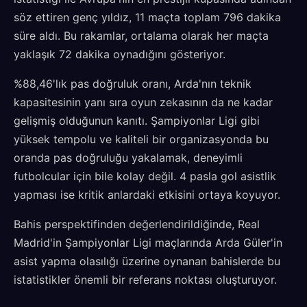
söz ettiren genç yıldız, 11 maçta toplam 796 dakika
süre aldı. Bu rakamlar, ortalama olarak her maçta
yaklaşık 72 dakika oynadığını gösteriyor.
%88,46'lık pas doğruluk oranı, Arda'nın teknik
kapasitesinin yanı sıra oyun zekasının da ne kadar
gelişmiş olduğunun kanıtı. Şampiyonlar Ligi gibi
yüksek tempolu ve kaliteli bir organizasyonda bu
oranda pas doğruluğu yakalamak, deneyimli
futbolcular için bile kolay değil. 4 pasla gol asistlik
yapması ise kritik anlardaki etkisini ortaya koyuyor.
Bahis perspektifinden değerlendirildiğinde, Real
Madrid'in Şampiyonlar Ligi maçlarında Arda Güler'in
asist yapma olasılığı üzerine oynanan bahislerde bu
istatistikler önemli bir referans noktası oluşturuyor.