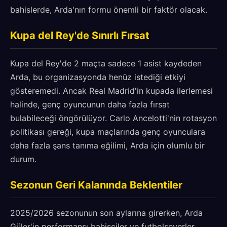
bahislerde, Arda'nın formu önemli bir faktör olacak.
Kupa del Rey'de Sınırlı Fırsat
Kupa del Rey'de 2 maçta sadece 1 asist kaydeden
Arda, bu organizasyonda henüz istediği etkiyi
gösteremedi. Ancak Real Madrid'in kupada ilerlemesi
halinde, genç oyuncunun daha fazla fırsat
bulabileceği öngörülüyor. Carlo Ancelotti'nin rotasyon
politikası gereği, kupa maçlarında genç oyunculara
daha fazla şans tanıma eğilimi, Arda için olumlu bir
durum.
Sezonun Geri Kalanında Beklentiler
2025/2026 sezonunun son aylarına girerken, Arda
Güler'in performansı bahisçiler ve futbolseverler