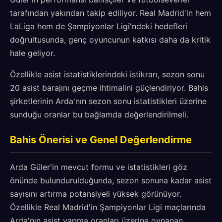
tarafından yakından takip ediliyor. Real Madrid'in hem
LaLiga hem de Şampiyonlar Ligi'ndeki hedefleri
doğrultusunda, genç oyuncunun katkısı daha da kritik
hale geliyor.
Özellikle asist istatistiklerindeki istikrarı, sezon sonu
20 asist barajını geçme ihtimalini güçlendiriyor. Bahis
şirketlerinin Arda'nın sezon sonu istatistikleri üzerine
sunduğu oranlar bu bağlamda değerlendirilmeli.
Bahis Önerisi ve Genel Değerlendirme
Arda Güler'in mevcut formu ve istatistikleri göz
önünde bulundurulduğunda, sezon sonuna kadar asist
sayısını artırma potansiyeli yüksek görünüyor.
Özellikle Real Madrid'in Şampiyonlar Ligi maçlarında
Arda'nın asist yapma oranları üzerine oynanan