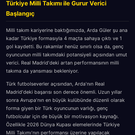
Türkiye Milli Takımı ile Gurur Verici
Başlangıç
Milli takım kariyerine baktığımızda, Arda Güler şu ana
kadar Türkiye formasıyla 4 maçta sahaya çıktı ve 1
gol kaydetti. Bu rakamlar henüz sınırlı olsa da, genç
oyuncunun milli takımdaki potansiyeli açısından umut
verici. Real Madrid'deki artan performansının milli
takıma da yansıması bekleniyor.
Türk futbolseverler açısından, Arda'nın Real
Madrid'deki başarısı son derece önemli. Uzun yıllar
sonra Avrupa'nın en büyük kulübünde düzenli olarak
forma giyen bir Türk oyuncunun varlığı, genç
futbolcular için de büyük bir motivasyon kaynağı.
Özellikle 2026 Dünya Kupası elemelerinde Türkiye
Milli Takımı'nın performansı üzerine yapılacak