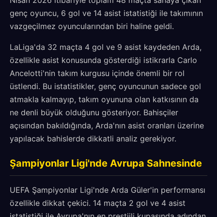
Nisan 2026 itibariyle toplam 48 maçta sahaya çıkan
genç oyuncu, 6 gol ve 14 asist istatistiği ile takımının
vazgeçilmez oyuncularından biri haline geldi.
LaLiga'da 32 maçta 4 gol ve 9 asist kaydeden Arda,
özellikle asist konusunda gösterdiği istikrarla Carlo
Ancelotti'nin takım kurgusu içinde önemli bir rol
üstlendi. Bu istatistikler, genç oyuncunun sadece gol
atmakla kalmayıp, takım oyununa olan katkısının da
ne denli büyük olduğunu gösteriyor. Bahisçiler
açısından bakıldığında, Arda'nın asist oranları üzerine
yapılacak bahislerde dikkatli analiz gerekiyor.
Şampiyonlar Ligi'nde Avrupa Sahnesinde
UEFA Şampiyonlar Ligi'nde Arda Güler'in performansı
özellikle dikkat çekici. 14 maçta 2 gol ve 4 asist
istatistiği ile Avrupa'nın en prestijli kupasında adından